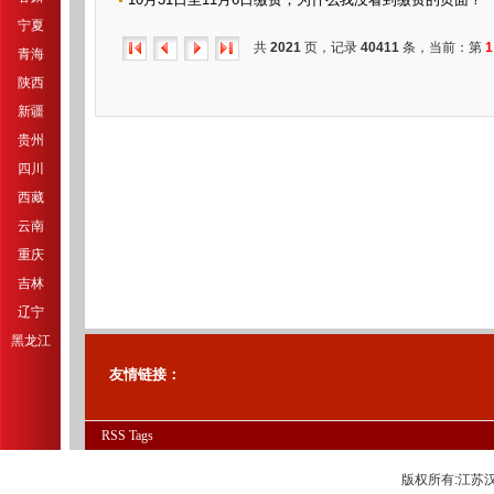
宁夏
共
2021
页，记录
40411
条，当前：第
1
青海
陕西
新疆
贵州
四川
西藏
云南
重庆
吉林
辽宁
黑龙江
友情链接：
RSS
Tags
版权所有:江