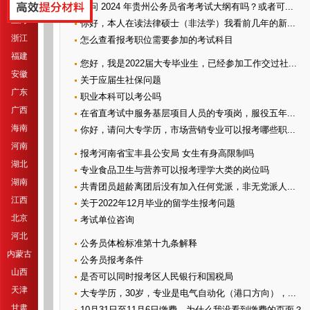
江苏
请问 2024 年贵州公务员省考考试大纲有吗？或者可...
上海
你好，本人在读法律硕士（非法学）我看前几年的新...
浙江
怎么查看报考职位需要参加的考试科目
福建
您好，我是2022届大专毕业生，已经参加工作交过社...
安徽
关于应届生社保问题
广东
职业本科可以考公吗
广西
在省直考试中服务基层项目人员的专项岗，服役五年...
海南
你好，请问大专学历，市场营销专业可以报考哪些职...
河南
报考河南省宝丰县公安局 女生有身高限制吗
湖北
专业食品卫生与营养可以报考理学大类的岗位吗
湖南
共青团员超龄离团后没有加入任何党派，非无党派人...
江西
关于2022年12月毕业的留学生报考问题
北京
考试单位咨询
河北
公务员体检标准第十九条解释
内蒙古
公务员报考条件
山西
是否可以同时报考区人民银行和国税局
天津
大专学历，30岁，专业是电气自动化（港口方向），...
甘肃
10月31日至11月6日缴费，为什么我没看到缴费的页面？