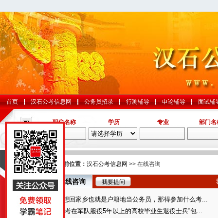
首页
汉石公考信息网
公务员招录
行测辅导
申论辅导
面试辅
职位名称
学历
专业
部门名
导航
您的当前位置：
汉石公考信息网
>> 在线咨询
在线咨询
我要提问
国考
我想回家乡也就是户籍地当公务员，那得参加什么考...
山东
“报考在军队服役5年以上的高校毕业生退役士兵”包...