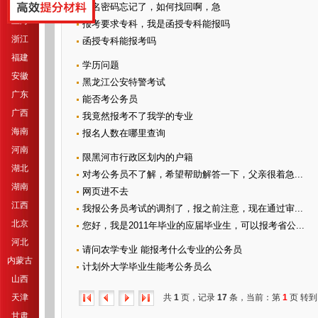
江苏
报名密码忘记了，如何找回啊，急
上海
报考要求专科，我是函授专科能报吗
浙江
函授专科能报考吗
福建
学历问题
安徽
黑龙江公安特警考试
广东
能否考公务员
广西
我竟然报考不了我学的专业
海南
报名人数在哪里查询
河南
限黑河市行政区划内的户籍
湖北
对考公务员不了解，希望帮助解答一下，父亲很着急...
湖南
网页进不去
江西
我报公务员考试的调剂了，报之前注意，现在通过审...
北京
您好，我是2011年毕业的应届毕业生，可以报考省公...
河北
请问农学专业 能报考什么专业的公务员
内蒙古
计划外大学毕业生能考公务员么
山西
天津
共
1
页，记录
17
条，当前：第
1
页 转到
甘肃