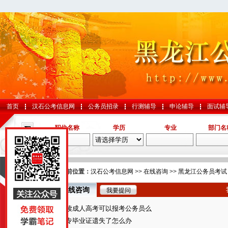
首页
汉石公考信息网
公务员招录
行测辅导
申论辅导
面试辅
职位名称
学历
专业
部门名
导航
您的当前位置：
汉石公考信息网
>>
在线咨询
>>
黑龙江公务员考试
在线咨询
我要提问
国考
在读成人高考可以报考公务员么
山东
大专毕业证遗失了怎么办