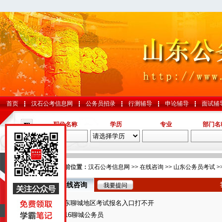
首页
汉石公考信息网
公务员招录
行测辅导
申论辅导
面试辅
职位名称
学历
专业
部门名
导航
您的当前位置：
汉石公考信息网
>>
在线咨询
>>
山东公务员考试
>
在线咨询
我要提问
国考
山东聊城地区考试报名入口打不开
山东
2016聊城公务员