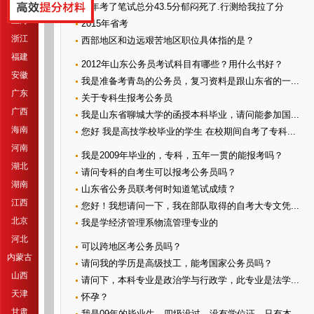
江苏
去年考了笔试总分43.5分郁闷死了.行测给我拉了分
上海
2015年省考
浙江
西部地区和边远艰苦地区职位具体指的是？
福建
2012年山东公务员考试科目有哪些？用什么书好？
安徽
我是准备考青岛的公务员，复习资料是跟山东省的一...
广东
关于专科生报考公务员
广西
我是山东省聊城大学的函授本科毕业，请问能参加国...
海南
您好 我是高技学校毕业的学生 在校期间自考了专科...
河南
我是2009年毕业的，专科，五年一贯的能报考吗？
湖北
请问专科的自考生可以报考公务员吗？
湖南
山东省公务员联考何时知道笔试成绩？
江西
您好！我想请问一下，我在部队取得的自考大专文凭...
北京
我是学经济管理系物流管理专业的
河北
可以跨地区考公务员吗？
内蒙古
请问我的学历是高级技工，能考国家公务员吗？
山西
请问下，本科专业是政治学与行政学，此专业是法学...
天津
怀孕？
甘肃
我是09年的毕业生，四级没过，没有学位证，只有本...