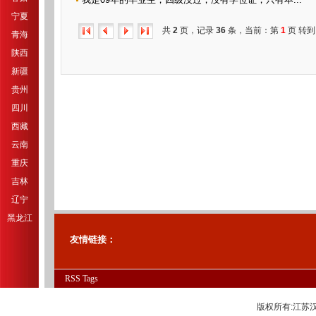
宁夏
共
2
页，记录
36
条，当前：第
1
页 转到
青海
陕西
新疆
贵州
四川
西藏
云南
重庆
吉林
辽宁
黑龙江
友情链接：
RSS
Tags
版权所有:江