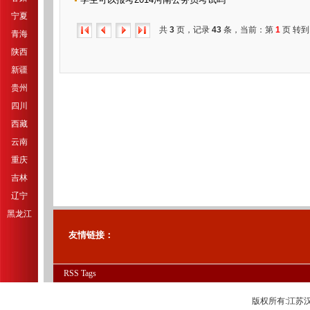
宁夏
共
3
页，记录
43
条，当前：第
1
页 转到
青海
陕西
新疆
贵州
四川
西藏
云南
重庆
吉林
辽宁
黑龙江
友情链接：
RSS
Tags
版权所有:江