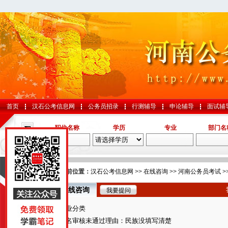
首页
汉石公考信息网
公务员招录
行测辅导
申论辅导
面试辅
职位名称
学历
专业
部门名
导航
您的当前位置：
汉石公考信息网
>>
在线咨询
>>
河南公务员考试
>
在线咨询
我要提问
国考
专业分类
山东
报名审核未通过理由：民族没填写清楚