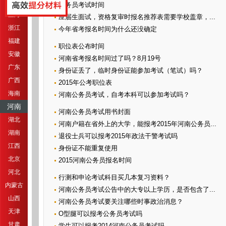
江苏
公务员考试时间
上海
应届生面试，资格复审时报名推荐表需要学校盖章，...
浙江
今年省考报名时间为什么还没确定
福建
职位表公布时间
安徽
河南省考报名时间过了吗？8月19号
广东
身份证丢了，临时身份证能参加考试（笔试）吗？
广西
2015年公考职位表
海南
河南公务员考试，自考本科可以参加考试吗？
河南
河南公务员考试用书封面
湖北
河南户籍在省外上的大学，能报考2015年河南公务员...
湖南
退役士兵可以报考2015年政法干警考试吗
江西
身份证不能重复使用
北京
2015河南公务员报名时间
河北
行测和申论考试科目买几本复习资料？
内蒙古
河南公务员考试公告中的大专以上学历，是否包含了...
山西
河南公务员考试要关注哪些时事政治消息？
天津
O型腿可以报考公务员考试吗
甘肃
学生可以报考2014河南公务员考试吗