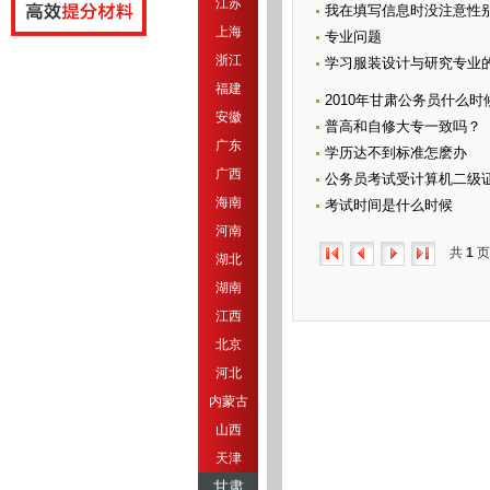
江苏
我在填写信息时没注意性别
上海
专业问题
浙江
学习服装设计与研究专业
福建
2010年甘肃公务员什么时
安徽
普高和自修大专一致吗？
广东
学历达不到标准怎麽办
广西
公务员考试受计算机二级
海南
考试时间是什么时候
河南
共
1
页
湖北
湖南
江西
北京
河北
内蒙古
山西
天津
甘肃