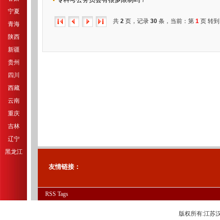
宁夏
共
2
页，记录
30
条，当前：第
1
页 转到
青海
陕西
新疆
贵州
四川
西藏
云南
重庆
吉林
辽宁
黑龙江
友情链接：
RSS
Tags
版权所有:江