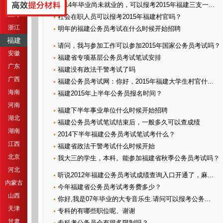
江苏
2014年毕业尚未就业的，可以报考2015年福建三支一...
上海
社会在职人员可以报考2015年福建村官吗？
浙江
明年的福建公务员考试在什么时候开始招聘
福建
请问，我与参加工作可以参加2015年国家公务员考试吗？
安徽
福建省专项基层公务员考试笔试安排
广东
福建没有政法干警考试了吗
广西
福建公务员考试网：你好，2015年福建大学生村官什...
海南
福建2015年上半年公务员报名时间？
河南
福建下半年事业单位什么时候开始招聘
湖北
福建公务员考试笔试结束后，一般多久可以查成绩
湖南
2014下半年福建公务员考试笔试考什么？
江西
福建省政法干警考试什么时候开始
北京
我大三的学生，本科。能参加福建省秋季公务员考试吗？
河北
听说2012年福建公务员考试成绩查询入口开通了，麻...
内蒙古
今年福建省公务员考试考务费多少？
山西
你好,我是07年毕业的大专音乐生.请问可以报考公务...
天津
专科的有哪些职位呢、谢谢
甘肃
专科考公务员会有很多限制吗？