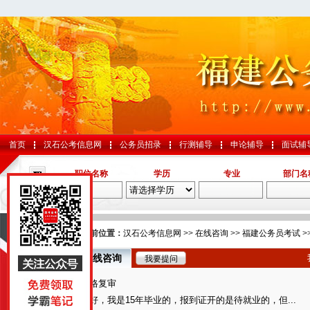
首页
汉石公考信息网
公务员招录
行测辅导
申论辅导
面试辅
职位名称
学历
专业
部门名
导航
您的当前位置：
汉石公考信息网
>>
在线咨询
>>
福建公务员考试
>
在线咨询
我要提问
国考
资格复审
山东
您好，我是15年毕业的，报到证开的是待就业的，但...