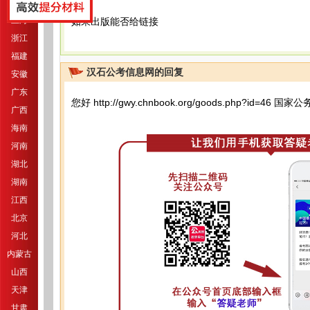
江苏
上海
如果出版能否给链接
浙江
福建
汉石公考信息网的回复
安徽
广东
您好
http://gwy.chnbook.org/goods.php?id=46
国家公
广西
海南
河南
湖北
湖南
江西
北京
河北
内蒙古
山西
天津
甘肃