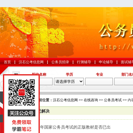
首页
汉石公考信息网
公务员招录
行测辅导
申论辅导
面试辅
职位名称
学历
专业
部门名
导航
您的当前位置：
汉石公考信息网
>>
在线咨询
>>
公务员考试
>> 内
已解决
国考
山东
2019年国家公务员考试的正版教材是否已出