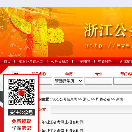
首页
汉石公考信息网
公务员招录
行测辅导
申论辅导
面试辅
职位名称
学历
专业
部门名
导航
您的当前位置：
汉石公考信息网
>>
浙江
>>
即将公布
>> 列表
即将公布
国考
2026年浙江省考网上报名时间
山东
2026年浙江省考网上报名时间