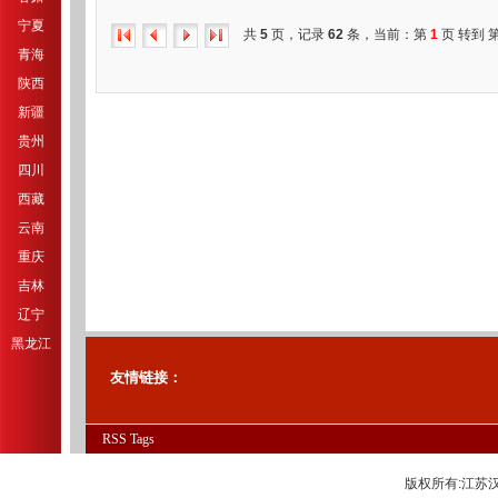
宁夏
共
5
页，记录
62
条，当前：第
1
页 转到 
青海
陕西
新疆
贵州
四川
西藏
云南
重庆
吉林
辽宁
黑龙江
友情链接：
RSS
Tags
版权所有:江