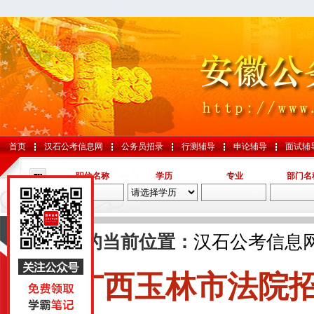
首页
汉石公考信息网
公务员招录
行测辅导
申论辅导
面试辅
职位名称
学历
专业
部门名
导航
您的当前位置：
汉石公考信息
广西玉林市法院招
国考
山东