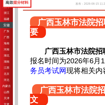
江苏
发布：2026-06-15 11:2
上海
浙江
福建
广西玉林市法院招
安徽
要
广东
广西
海南
广西玉林市法院招
河南
湖北
报名时间为2026年6月10
湖南
江西
现将相关内
务员考试网
北京
河北
内蒙古
广西玉林市法院招
山西
文
天津
甘肃