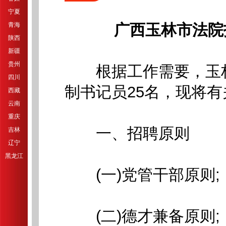
宁夏
青海
广西玉林市法院
陕西
新疆
贵州
根据工作需要，玉林
四川
制书记员25名，现将
西藏
云南
重庆
一、招聘原则
吉林
辽宁
黑龙江
(一)党管干部原则;
(二)德才兼备原则;