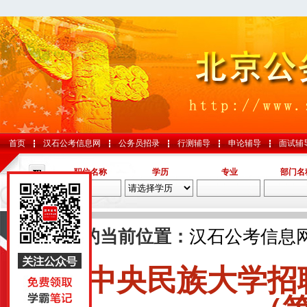
首页
汉石公考信息网
公务员招录
行测辅导
申论辅导
面试辅
职位名称
学历
专业
部门名
导航
您的当前位置：
汉石公考信息
中央民族大学招
国考
山东