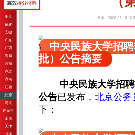
（
江苏
上海
浙江
发布：2026-06-18 10:5
福建
安徽
广东
中央民族大学招聘
广西
批）公告摘要
海南
河南
湖北
湖南
中央民族大学招聘
江西
已发布
，
北京公务
公告
北京
河北
下：
内蒙古
山西
天津
甘肃