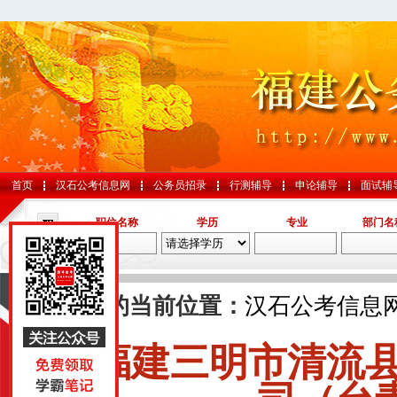
首页
汉石公考信息网
公务员招录
行测辅导
申论辅导
面试辅
职位名称
学历
专业
部门名
导航
您的当前位置：
汉石公考信息
福建三明市清流
国考
山东