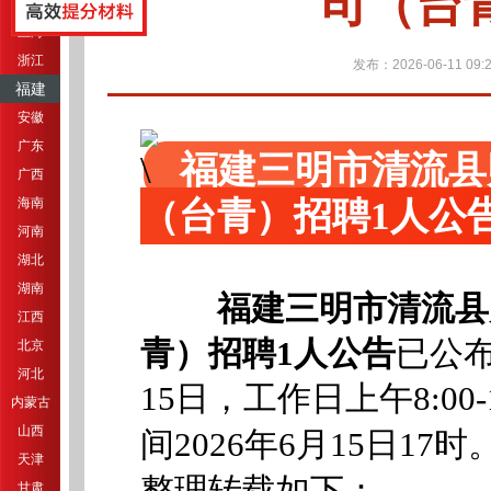
司（台
江苏
上海
浙江
发布：2026-06-11 09:2
福建
安徽
广东
福建三明市清流县
广西
（台青）招聘1人公
海南
河南
湖北
湖南
福建三明市清流县
江西
青）招聘1人公告
已公布
北京
河北
15日，工作日上午8:00-12
内蒙古
山西
间2026年6月15日17时
天津
整理转载如下：
甘肃