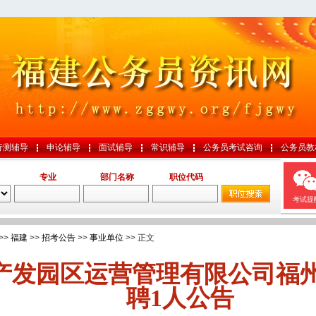
行测辅导
申论辅导
面试辅导
常识辅导
公务员考试咨询
公务员教
专业
部门名称
职位代码
考试提
>>
福建
>>
招考公告
>>
事业单位
>> 正文
产发园区运营管理有限公司福
聘1人公告