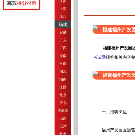
江苏
上海
浙江
福建
福建福州产发
安徽
广东
广西
福建福州产发园
海南
考试网
现将相关内容
河南
湖北
福建福州产发
湖南
江西
北京
河北
内蒙古
一、招聘岗位
山西
天津
福州产发园区运营管
甘肃