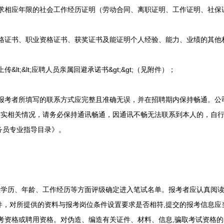
相应年限的社会工作经历证明（劳动合同、离职证明、工作证明、社保
证书、职业资格证书、获奖证书及能证明个人经验、能力、业绩的其他
t;&lt;应聘人员亲属回避承诺书&gt;&gt;（见附件）；
考者所填写的联系方式应完整且准确无误，并在招聘期内保持畅通。公司
核实相关情况，请务必保持通讯畅通，因通讯不畅无法联系到本人的，自
公务员专业指导目录》。
历、年龄、工作经历等方面评级确定进入笔试名单。报考者应认真阅读
件，对所提供的资料与报考岗位条件设置要求是否相符,提交的报考信息应
报考资格或聘用资格。对伪造、编造有关证件、材料、信息,骗取考试资格的