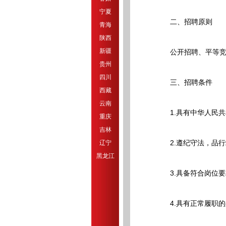
宁夏
二、招聘原则
青海
陕西
新疆
公开招聘、平等竞
贵州
四川
三、招聘条件
西藏
云南
1.具有中华人民共
重庆
吉林
2.遵纪守法，品行
辽宁
黑龙江
3.具备符合岗位要
4.具有正常履职的