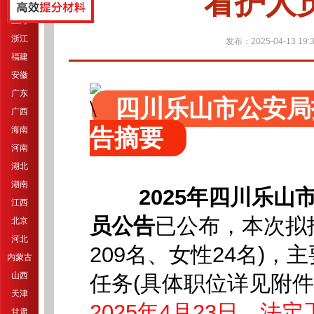
看护人员
江苏
上海
浙江
发布：2025-04-13 19:3
福建
安徽
广东
四川乐山市公安局
广西
告摘要
海南
河南
湖北
湖南
2025年四川乐
江西
员公告
已公布，
本次拟
北京
河北
209名、女性24名)
内蒙古
山西
任务(具体职位详见附件
天津
2025年4月23日，法定工作
甘肃