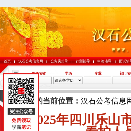
首页
汉石公考信息网
公务员招录
行测辅导
申论辅导
面试辅
职位名称
学历
专业
部门名
导航
您的当前位置：
汉石公考信息
2025年四川乐
国考
山东