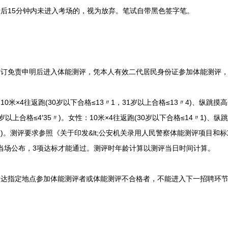
后15分钟内未进入考场的，视为放弃。笔试自带黑色签字笔。
免责申明后进入体能测评，凭本人有效二代居民身份证参加体能测评，
×4往返跑(30岁以下合格≤13〃1，31岁以上合格≤13〃4)、纵跳摸高合格
1岁以上合格≤4′35〃)。女性：10米×4往返跑(30岁以下合格≤14〃1)、纵
0〃)。测评要求参照《关于印发&lt;公安机关录用人民警察体能测评项目和标准
果当场公布，3项达标才能通过。测评时年龄计算以测评当日时间计算。
指定地点参加体能测评者或体能测评不合格者，不能进入下一招聘环