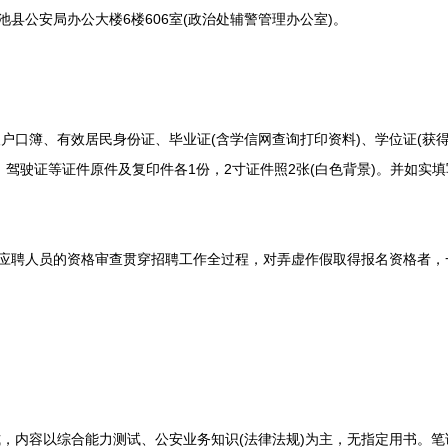
县公安局办公大楼6楼606室(政治处辅警管理办公室)。
簿、有效居民身份证、毕业证(含学信网查询打印资料)、学位证(获得
、驾驶证等证件原件及复印件各1份，2寸证件照2张(白色背景)。并如实
应聘人员的资格审查贯穿招聘工作全过程，对弄虚作假取得报名资格者，
容以综合能力测试、公安业务知识(法律法规)为主，无指定用书。笔试总