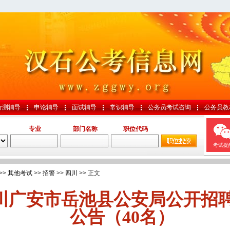
行测辅导
申论辅导
面试辅导
常识辅导
公务员考试咨询
公务员教
专业
部门名称
职位代码
考试提
>>
其他考试
>>
招警
>>
四川
>> 正文
年四川广安市岳池县公安局公开招
公告（40名）