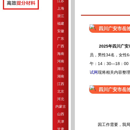
江苏
上海
浙江
福建
四川广安市岳
安徽
广东
2025年四川广
广西
海南
员，
男性34名，女性
河南
午：14：30—18：
湖北
试网
现将相关内容整
湖南
江西
四川广安市岳
北京
河北
内蒙古
山西
天津
因工作需要，我局拟
甘肃