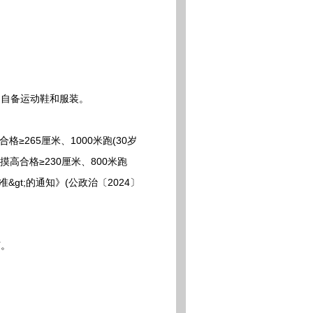
自备运动鞋和服装。
≥265厘米、1000米跑(30岁
跳摸高合格≥230厘米、800米跑
&gt;的通知》(公政治〔2024〕
节。