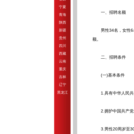
宁夏
一、招聘名额
青海
陕西
男性34名，女性6
新疆
贵州
额。
四川
西藏
二、招聘条件
云南
重庆
(一)基本条件
吉林
辽宁
黑龙江
1.具有中华人民共
2.拥护中国共产党
3.男性20周岁至30周