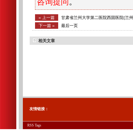
咨询提问
。
« 上一篇
甘肃省兰州大学第二医院西固医院(兰
医院)信息系统工程师招聘启事
下一篇 »
最后一页
相关文章
友情链接：
RSS
Tags