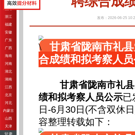
聘综合成
江苏
上海
浙江
发布：2026-06-25 10:2
福建
安徽
广东
甘肃省陇南市礼县
广西
合成绩和拟考察人员
海南
河南
湖北
湖南
甘肃省陇南市礼县
江西
绩和拟考察人员公示
已
北京
河北
日-6月30日(不含双休日
内蒙古
山西
容整理转载如下：
天津
甘肃