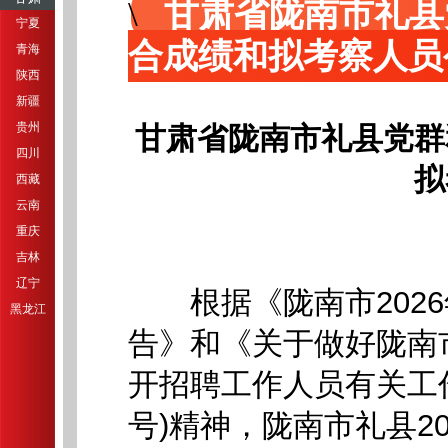
甘肃省陇南市礼县
宁夏
合成绩和拟考察人员
青海
陕西
新疆
贵州
甘肃省陇南市礼县党群
四川
拟
西藏
云南
重庆
吉林
辽宁
根据《陇南市2026
黑龙江
告》和《关于做好陇南市
开招聘工作人员有关工作
号)精神，陇南市礼县2