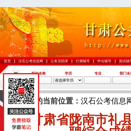
首页
汉石公考信息网
公务员招录
行测辅导
申论辅导
面试辅
职位名称
学历
专业
部门名
导航
您的当前位置：
汉石公考信息
甘肃省陇南市礼
国考
山东