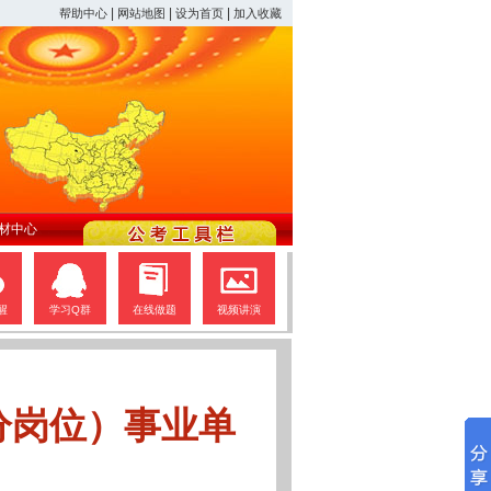
|
|
|
帮助中心
网站地图
设为首页
加入收藏
材中心
醒
学习Q群
在线做题
视频讲演
分岗位）事业单