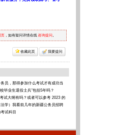
网页
，如有疑问详情在线
咨询提问
。
收藏此页
我要提问
公务员，那得参加什么考试才有成功当
考统考
高校毕业生退役士兵”包括5年吗？
考考试大纲有吗？或者可以参考 2023 的
非法学）我看前几年的新疆公务员招聘
科法学类，我可以报考这些专业吗（本
的考试科目