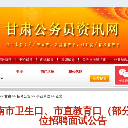
行测辅导
申论辅导
面试辅导
常识辅导
公务员考试咨询
公务员教
专业
部门名称
职位代码
考试提
>>
甘肃
>>
招考公告
>>
事业单位
>> 正文
南市卫生口、市直教育口（部
位招聘面试公告