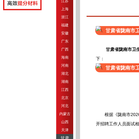
江苏
上海
浙江
福建
甘肃省陇南市
安徽
广东
甘肃省陇南市卫
广西
海南
下：
河南
甘肃省陇南市
湖北
湖南
江西
北京
河北
内蒙古
根据《陇南市2026
山西
开招聘工作人员面试
天津
甘肃