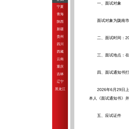
一、面试对象
宁夏
青海
面试对象为陇南市20
陕西
新疆
贵州
二、面试时间：202
四川
西藏
三、面试地点：在各
云南
重庆
四、面试通知书打
吉林
辽宁
黑龙江
2026年6月29日上午9
本人《面试通知书》
五、应试证件