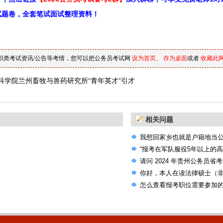
试题卷，全套笔试面试整理资料！
职类考试资讯/公告等考情，您可以把公务员考试网
设为首页
、
存为桌面
或者
收藏此
科学院兰州畜牧与兽药研究所“青年英才”引才
相关问题
我想回家乡也就是户籍地当
选的机会，国考省考还是联
“报考在军队服役5年以上的
请问 2024 年贵州公务员省
考试大纲吗？
你好，本人在读法律硕士（
公告，里面有些专业要求本
怎么查看报考职位需要参加
人本科非法学专业）