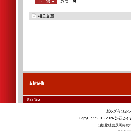
成绩及体检公告
下一篇 »
最后一页
相关文章
友情链接：
RSS
Tags
版权所有:江
CopyRight 2013-2026
汉石公考
出版物经营及网络发行