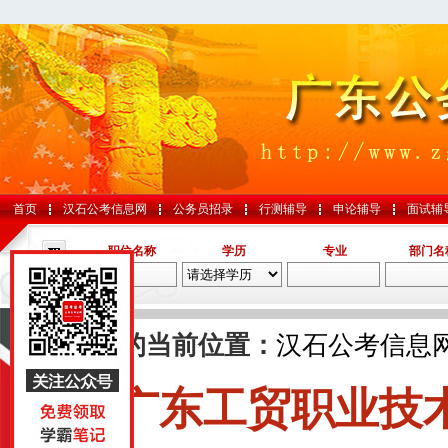
首页
汉石公考信息网
公务员招录
行测辅导
申论辅导
面试辅
职位名称
学历
专业
部门名
导航
您的当前位置：
汉石公考信息
广东工贸职业技
国考
山东