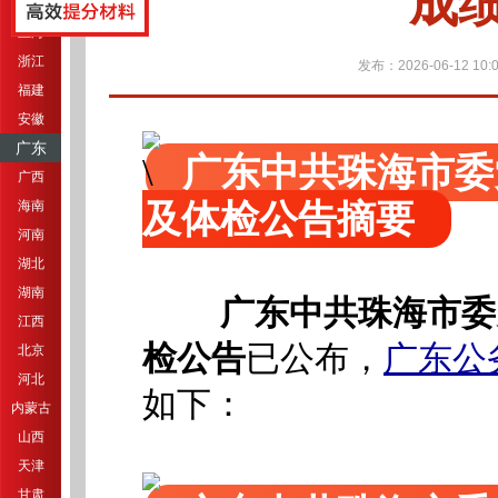
成
江苏
上海
浙江
发布：2026-06-12 10:0
福建
安徽
广东
广东中共珠海市委
广西
及体检公告摘要
海南
河南
湖北
湖南
广东中共珠海市委
江西
检公告
已公布，
广东公
北京
河北
如下：
内蒙古
山西
天津
甘肃