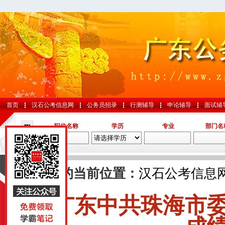
首页
汉石公考信息网
公务员招录
行测辅导
申论辅导
面试辅
职位名称
学历
专业
部门名
导航
您的当前位置：
汉石公考信息
广东中共珠海市
国考
山东