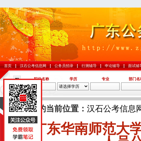
首页
汉石公考信息网
公务员招录
行测辅导
申论辅导
面试辅
职位名称
学历
专业
部门名
导航
您的当前位置：
汉石公考信息
广东华南师范大
国考
山东