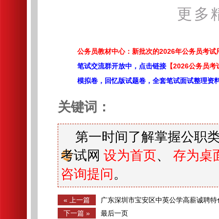
更多
公务员教材中心：新批次的2026年公务员考
笔试交流群开放中，点击链接
【2026公务员考
模拟卷，回忆版试题卷，全套笔试面试整理资
关键词：
第一时间了解掌握公职类
考试网
设为首页
、
存为桌
咨询提问
。
« 上一篇
广东深圳市宝安区中英公学高薪诚聘特
治、历史、化学教师公告
下一篇 »
最后一页