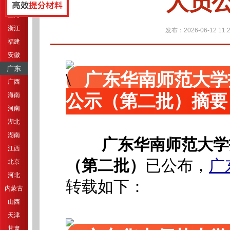
人员
江苏
上海
浙江
发布：2026-06-12 11:2
福建
安徽
广东
广东华南师范大学
广西
公示（第二批）摘要
海南
河南
湖北
湖南
广东华南师范大学
江西
（第二批）
已公布，
广
北京
河北
转载如下：
内蒙古
山西
天津
甘肃