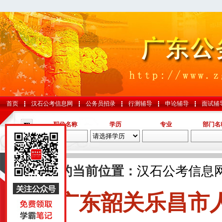
首页
汉石公考信息网
公务员招录
行测辅导
申论辅导
面试辅
职位名称
学历
专业
部门名
导航
您的当前位置：
汉石公考信息
广东韶关乐昌市
国考
山东