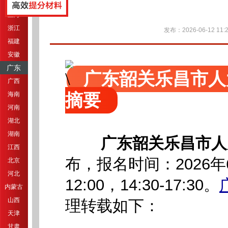
江苏
上海
浙江
发布：2026-06-12 11:2
福建
安徽
广东
广东韶关乐昌市人
广西
摘要
海南
河南
湖北
湖南
广东韶关乐昌市人
江西
布，报名时间：2026年6月
北京
河北
12:00，14:30-17:30。
内蒙古
山西
理转载如下：
天津
甘肃