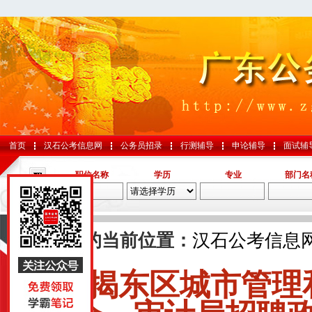
首页
汉石公考信息网
公务员招录
行测辅导
申论辅导
面试辅
职位名称
学历
专业
部门名
导航
您的当前位置：
汉石公考信息
揭东区城市管理
国考
山东