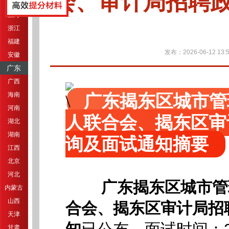
会、审计局招聘
江苏
上海
浙江
福建
发布：2026-06-12 13:5
安徽
广东
广西
海南
广东揭东区城市管
河南
人联合会、揭东区审
湖北
湖南
询及面试通知摘要
江西
北京
河北
广东揭东区城市管
内蒙古
山西
合会、揭东区审计局招
天津
甘肃