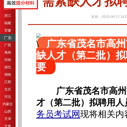
需紧缺人才拟
江苏
上海
浙江
发布：2026-06-12 14:0
福建
安徽
广东
广东省茂名市高州
广西
缺人才（第二批）拟
海南
河南
要
湖北
湖南
江西
广东省茂名市高州
北京
河北
才（第二批）拟聘用人
内蒙古
务员考试网
现将相关内
山西
天津
甘肃