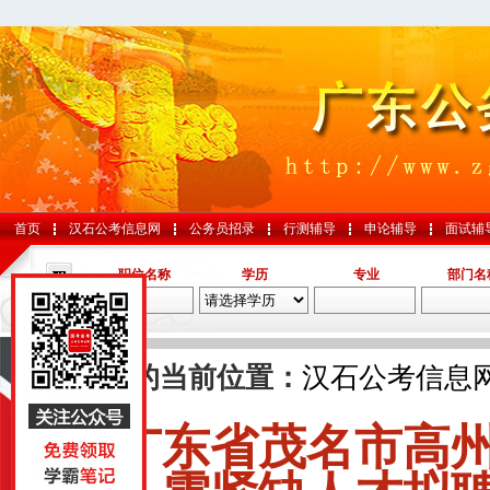
首页
汉石公考信息网
公务员招录
行测辅导
申论辅导
面试辅
职位名称
学历
专业
部门名
导航
您的当前位置：
汉石公考信息
广东省茂名市高
国考
山东