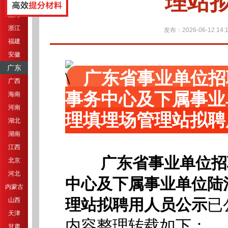
理站
江苏
上海
浙江
发布：2026-06-12 14:1
福建
安徽
广东
广东省事业单位招
广西
事务中心及下属事业
海南
河南
理填埋场管理站拟聘
湖北
湖南
江西
广东省事业单位招
北京
河北
中心及下属事业单位陆
内蒙古
理站拟聘用人员公示
已
山西
天津
内容整理转载如下：
甘肃