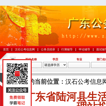
首页
汉石公考信息网
公务员招录
行测辅导
申论辅导
面试辅
职位名称
学历
专业
部门名
导航
您的当前位置：
汉石公考信息
广东省陆河县生
国考
山东