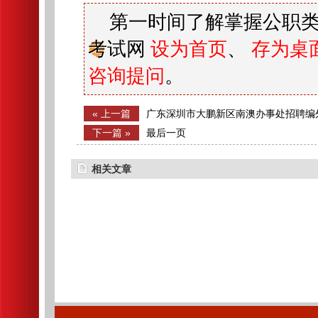
第一时间了解掌握公职类
考试网
设为首页
、
存为桌
咨询提问
。
« 上一篇
广东深圳市大鹏新区南澳办事处招聘编
及面试公告
下一篇 »
最后一页
相关文章