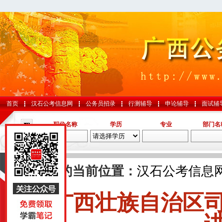
首页
汉石公考信息网
公务员招录
行测辅导
申论辅导
面试辅
职位名称
学历
专业
部门名
导航
您的当前位置：
汉石公考信息
广西壮族自治区
国考
山东