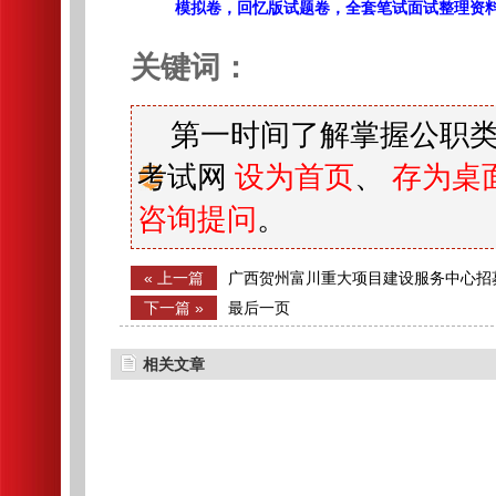
模拟卷，回忆版试题卷，全套笔试面试整理资
关键词：
第一时间了解掌握公职类
考试网
设为首页
、
存为桌
咨询提问
。
« 上一篇
广西贺州富川重大项目建设服务中心招
公告
下一篇 »
最后一页
相关文章