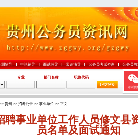
行测辅导
申论辅导
面试辅导
常识辅导
公务员考试咨询
公务员教
专业
部门名称
职位代码
考试提
>>
贵州
>>
招考公告
>>
事业单位
>> 正文
招聘事业单位工作人员修文县
员名单及面试通知