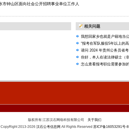
水市钟山区面向社会公开招聘事业单位工作人
告
相关问题
我想回家乡也就是户籍地当
选的机会，国考省考还是联
“报考在军队服役5年以上的
请问 2024 年贵州公务员省
考试大纲吗？
你好，本人在读法律硕士（
公告，里面有些专业要求本
怎么查看报考职位需要参加
人本科非法学专业）
版权所有:江苏汉石网络科技有限公司
关于我们
CopyRight 2013-2026
汉石公考信息网
All Rights Reserved
苏ICP备16053291号-8