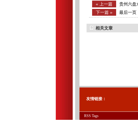
« 上一篇
贵州六盘
员面试公
下一篇 »
最后一页
相关文章
友情链接：
RSS
Tags