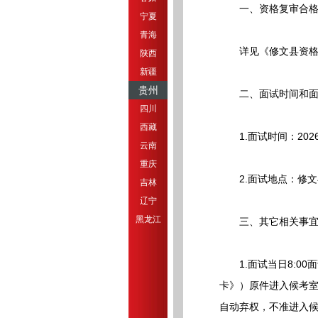
一、资格复审合格
宁夏
青海
详见《修文县资格复
陕西
新疆
贵州
二、面试时间和面
四川
西藏
1.面试时间：2026
云南
重庆
2.面试地点：修文县
吉林
辽宁
黑龙江
三、其它相关事
1.面试当日8:00
卡》）原件进入候考室
自动弃权，不准进入