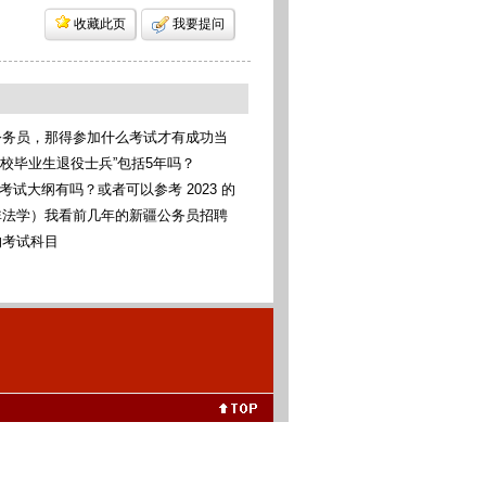
收藏此页
我要提问
公务员，那得参加什么考试才有成功当
考统考
高校毕业生退役士兵”包括5年吗？
考考试大纲有吗？或者可以参考 2023 的
非法学）我看前几年的新疆公务员招聘
科法学类，我可以报考这些专业吗（本
的考试科目