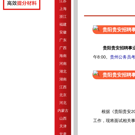
江苏
上海
浙江
福建
贵阳贵安招聘
安徽
广东
贵阳贵安招聘事
广西
海南
午8:00。
贵州公务员
河南
湖北
贵阳贵安招聘
湖南
江西
北京
河北
内蒙古
根据《贵阳贵安202
山西
工作，现将面试相关
天津
甘肃