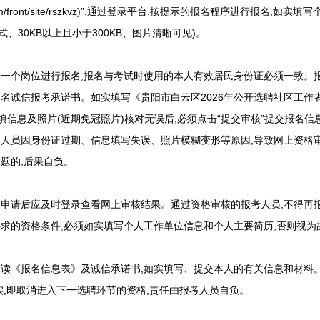
pass.com/front/site/rszkvz)”,通过登录平台,按提示的报名程序进行报
式、30KB以上且小于300KB、图片清晰可见)。
个岗位进行报名,报名与考试时使用的本人有效居民身份证必须一致。报
名诚信报考承诺书。如实填写《贵阳市白云区2026年公开选聘社区工作
所填信息及照片(近期免冠照片)核对无误后,必须点击“提交审核”提交报名
人员因身份证过期、信息填写失误、照片模糊变形等原因,导致网上资格
题的,后果自负。
请后应及时登录查看网上审核结果。通过资格审核的报考人员,不得再
求的资格条件,必须如实填写个人工作单位信息和个人主要简历,否则视为
《报名信息表》及诚信承诺书,如实填写、提交本人的有关信息和材料
实,即取消进入下一选聘环节的资格,责任由报考人员自负。