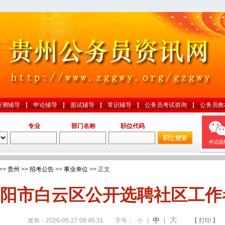
行测辅导
申论辅导
面试辅导
常识辅导
公务员考试咨询
公务员教
专业
部门名称
职位代码
考试提
>>
贵州
>>
招考公告
>>
事业单位
>> 正文
阳市白云区公开选聘社区工作
大
中
发布：2026-05-27 09:46:31
字号：
小
|
|
【 打印 】