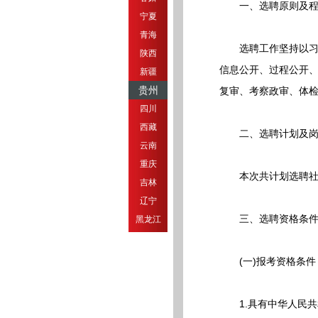
一、选聘原则及程
宁夏
青海
选聘工作坚持以习近平
陕西
信息公开、过程公开
新疆
贵州
复审、考察政审、体
四川
西藏
二、选聘计划及岗
云南
重庆
本次共计划选聘社区工
吉林
辽宁
三、选聘资格条
黑龙江
(一)报考资格条件
1.具有中华人民共