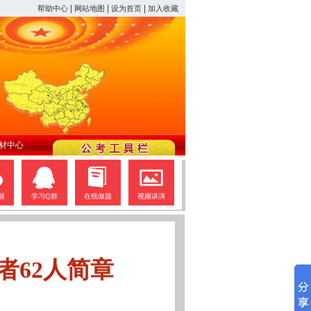
|
|
|
帮助中心
网站地图
设为首页
加入收藏
材中心
醒
学习Q群
在线做题
视频讲演
者62人简章