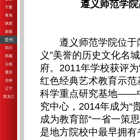
遵义师范学院
宁夏
青海
陕西
新疆
遵义师范学院位于闻
贵州
四川
义”美誉的历史文化名
西藏
云南
府。2011年学校获评
重庆
红色经典艺术教育示范基
吉林
辽宁
科学重点研究基地——
黑龙江
究中心，2014年成为“
成为教育部“一省一策
是地方院校中最早拥有