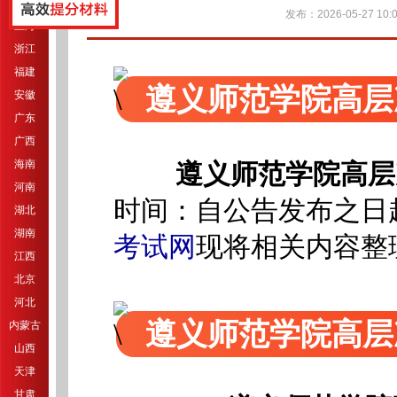
江苏
发布：2026-05-27 10:0
上海
浙江
福建
遵义师范学院高层
安徽
广东
广西
海南
遵义师范学院高层
河南
时间：自公告发布之日起至
湖北
湖南
考试网
现将相关内容整
江西
北京
河北
遵义师范学院高层
内蒙古
山西
天津
甘肃