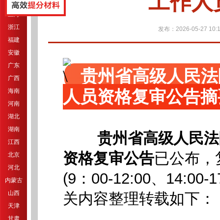
工作人
江苏
上海
浙江
发布：2026-05-27 10:1
福建
安徽
广东
贵州省高级人民法
广西
人员资格复审公告摘
海南
河南
湖北
湖南
贵州省高级人民法
江西
资格复审公告
已公布
，
北京
河北
(9：00-12:00、14:00-1
内蒙古
山西
关内容整理转载如下：
天津
甘肃