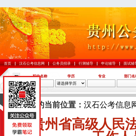
首页
汉石公考信息网
公务员招录
行测辅导
申论辅导
面试辅
职位名称
学历
专业
部门名
导航
您的当前位置：
汉石公考信息
贵州省高级人民
国考
山东