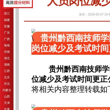
人员岗位减
江苏
上海
浙江
发布：2026-05-27 10:4
福建
安徽
广东
贵州黔西南技师学
广西
岗位减少及考试时间
海南
河南
湖北
湖南
贵州黔西南技师学
江西
位减少及考试时间更正
北京
河北
将相关内容整理转载如
内蒙古
山西
天津
甘肃