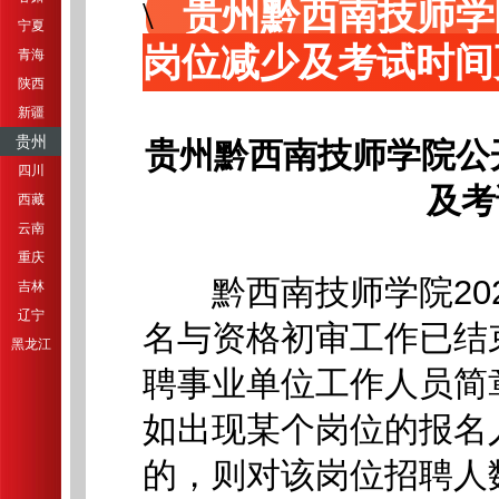
贵州黔西南技师学
宁夏
岗位减少及考试时间
青海
陕西
新疆
贵州
贵州黔西南技师学院公
四川
及考
西藏
云南
重庆
黔西南技师学院202
吉林
辽宁
名与资格初审工作已结束
黑龙江
聘事业单位工作人员简
如出现某个岗位的报名
的，则对该岗位招聘人