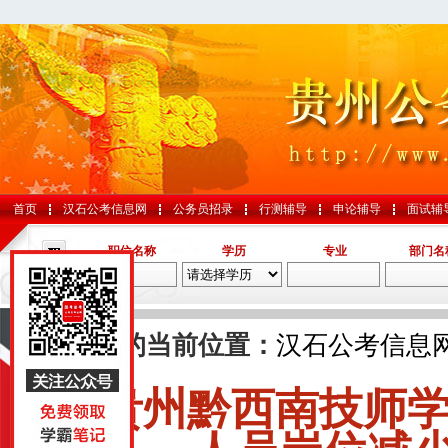
首页
汉石公考信息网
公务员招录
行测辅导
申论辅导
面试辅
职位名称
学历
专业
部门名
导航
您的当前位置：
汉石公考信息
贵州黔西南技师学
国考
山东