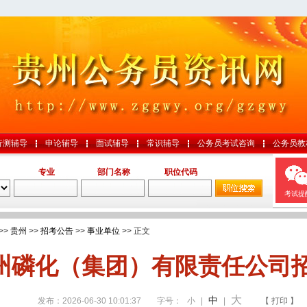
行测辅导
申论辅导
面试辅导
常识辅导
公务员考试咨询
公务员教
专业
部门名称
职位代码
考试提
>>
贵州
>>
招考公告
>>
事业单位
>> 正文
州磷化（集团）有限责任公司
大
中
发布：2026-06-30 10:01:37
字号：
小
|
|
【 打印 】