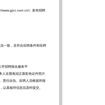
gzrc.com.cn/）发布招聘
况一致，且符合应聘条件和应聘
：
贵州公开招聘报名服务平
申请，并上传本人近期免冠正面彩色证件照片
过的，责任自负。应聘人员根据所报
），认真核对信息后及时提交。