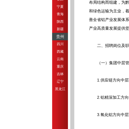
布局结构而组建，为
宁夏
和绿色运输为主业，
青海
善全省铝产业发展体系
陕西
产业高质量发展提供
新疆
贵州
四川
二、招聘岗位及职
西藏
云南
（一）集团中层管
重庆
吉林
1.供应链方向中层
辽宁
黑龙江
2.铝精深加工方向
3.氧化铝方向中层