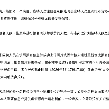
只能报考一个岗位。应聘人员注册登录的账号是应聘人员查询报考资格
重要查询依据，请确保账号准确无误并妥善保管。
名人数（指最终进行报名确认并缴费的人数）与该岗位计划招聘人数之比
应聘人员在填写报名信息并成功上传照片或因审核未通过重新修改报名信
名申请后，报名信息将被锁定，在审核单位进行资格初审之前将不可再修
报名申请。③在报名截止时间（2026年7月17日17:00）前未点击“
视为自动放弃报名。
填报的专业名称必须与毕业证和学位证完全一致，如专业名称后面带括
瞒本人重要信息或提供虚假报考申请材料的，一经查实，立即取消有关资