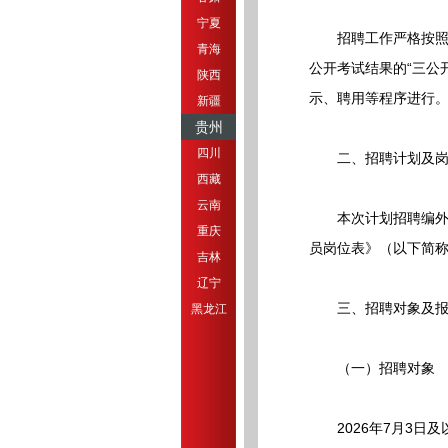
宁夏
招聘工作严格按照公
青海
公开考试结果的“三公
陕西
示、聘用等程序进行
新疆
贵州
四川
二、招聘计划及岗
西藏
云南
本次计划招聘编外人员
重庆
员岗位表》（以下简
吉林
辽宁
三、招聘对象及报
黑龙江
（一）招聘对象
2026年7月3日及