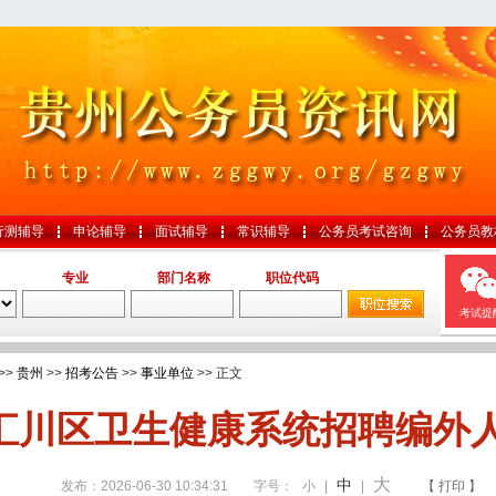
行测辅导
申论辅导
面试辅导
常识辅导
公务员考试咨询
公务员教
专业
部门名称
职位代码
考试提
>>
贵州
>>
招考公告
>>
事业单位
>> 正文
汇川区卫生健康系统招聘编外人
大
中
发布：2026-06-30 10:34:31
字号：
小
|
|
【 打印 】