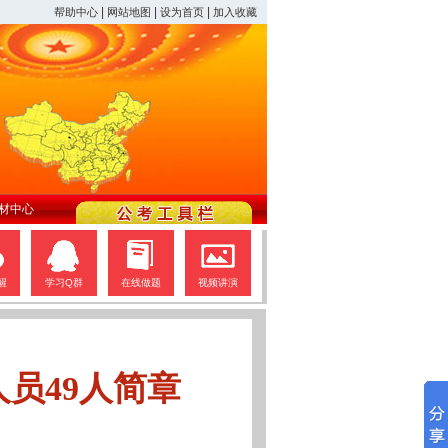
|
|
|
帮助中心
网站地图
设为首页
加入收藏
材中心
醒
学习Q群
在线做题
视频讲演
员49人简章