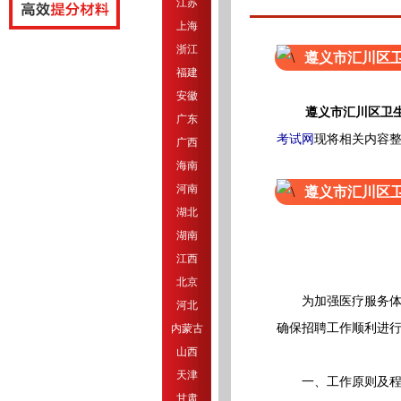
江苏
上海
浙江
遵义市汇川区卫
福建
安徽
遵义市汇川区卫
广东
考试网
现将相关内容
广西
海南
河南
遵义市汇川区卫
湖北
湖南
江西
北京
为加强医疗服务体系
河北
确保招聘工作顺利进
内蒙古
山西
天津
一、工作原则及程
甘肃