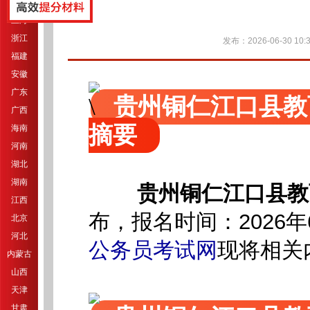
江苏
上海
浙江
发布：2026-06-30 10:3
福建
安徽
广东
贵州铜仁江口县教
广西
摘要
海南
河南
湖北
湖南
贵州铜仁江口县教
江西
布
，报名时间：2026年6
北京
河北
公务员考试网
现将相关
内蒙古
山西
天津
甘肃