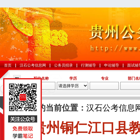
首页
汉石公考信息网
公务员招录
行测辅导
申论辅导
面试辅
职位名称
学历
专业
部门名
导航
您的当前位置：
汉石公考信息
贵州铜仁江口县教
国考
山东