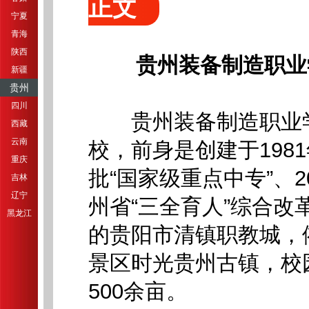
正文
宁夏
青海
陕西
贵州装备制造职业
新疆
贵州
四川
贵州装备制造职业学
西藏
云南
校，前身是创建于198
重庆
批“国家级重点中专”、
吉林
辽宁
州省“三全育人”综合
黑龙江
的贵阳市清镇职教城，
景区时光贵州古镇，校
500余亩。