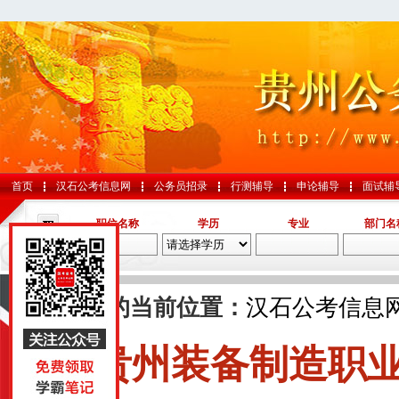
首页
汉石公考信息网
公务员招录
行测辅导
申论辅导
面试辅
职位名称
学历
专业
部门名
导航
您的当前位置：
汉石公考信息
贵州装备制造职
国考
山东