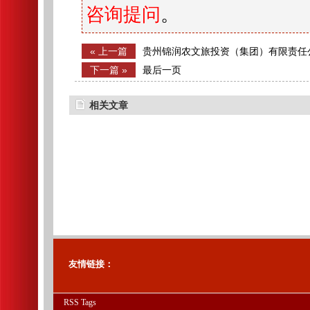
咨询提问
。
« 上一篇
贵州锦润农文旅投资（集团）有限责任
招聘公告
下一篇 »
最后一页
相关文章
友情链接：
RSS
Tags