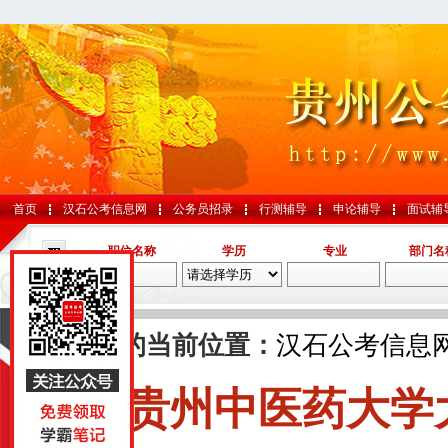
首页
汉石公考信息网
公务员招录
行测辅导
申论辅导
面试辅
职位名称
学历
专业
部门名
导航
您的当前位置：
汉石公考信息
贵州中医药大学
国考
山东