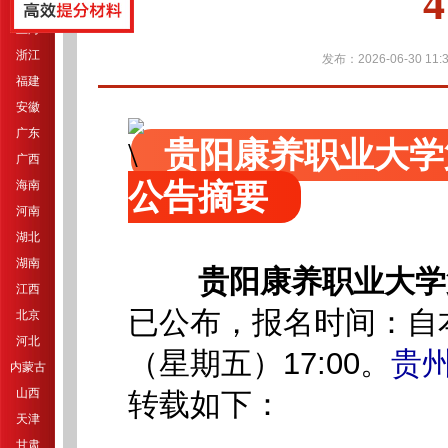
江苏
上海
浙江
发布：2026-06-30 11:3
福建
安徽
广东
贵阳康养职业大学
广西
公告摘要
海南
河南
湖北
湖南
贵阳康养职业大学
江西
已公布
，报名时间：自本
北京
河北
（星期五）17:00。
贵
内蒙古
山西
转载如下：
天津
甘肃