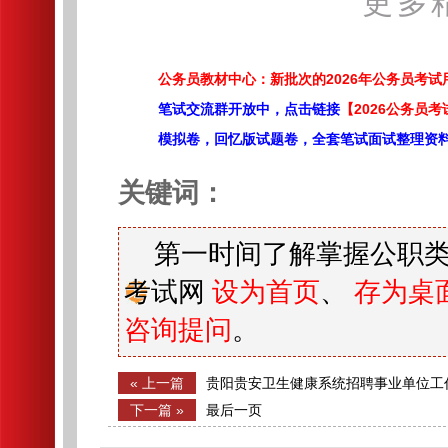
更多
公务员教材中心：新批次的2026年公务员考
笔试交流群开放中，点击链接
【2026公务员考
模拟卷，回忆版试题卷，全套笔试面试整理资
关键词：
第一时间了解掌握公职类
考试网
设为首页
、
存为桌
咨询提问
。
« 上一篇
贵阳贵安卫生健康系统招聘事业单位工
（第三批）
下一篇 »
最后一页