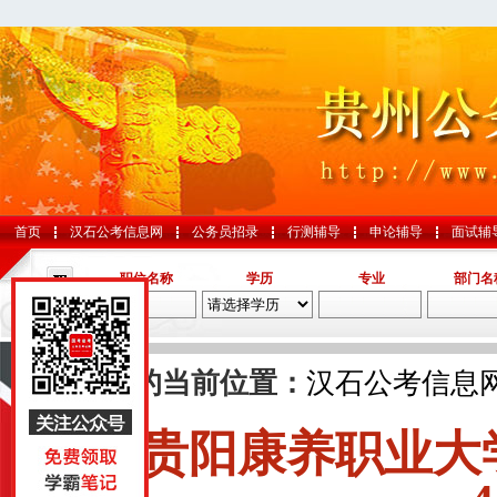
首页
汉石公考信息网
公务员招录
行测辅导
申论辅导
面试辅
职位名称
学历
专业
部门名
导航
您的当前位置：
汉石公考信息
贵阳康养职业大
国考
山东