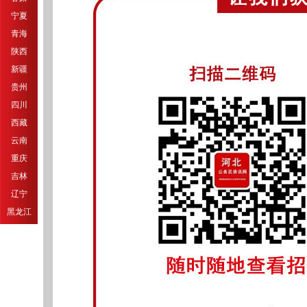
宁夏
青海
陕西
新疆
贵州
四川
西藏
云南
重庆
吉林
辽宁
黑龙江