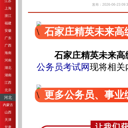
江苏
发布：2026-06-23 09:3
上海
浙江
福建
石家庄精英未来高
安徽
广东
广西
石家庄精英未来高
海南
河南
公务员考试网
现将相关
湖北
湖南
江西
北京
更多公务员、事业
河北
内蒙古
山西
天津
甘肃