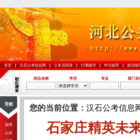
首页
汉石公考信息网
公务员招录
行测辅导
申论辅导
面试辅
职位名称
学历
专业
部门名
导航
您的当前位置：
汉石公考信息
石家庄精英未
国考
山东