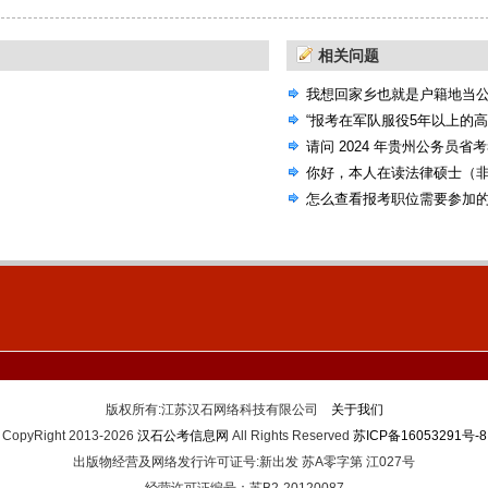
相关问题
我想回家乡也就是户籍地当
选的机会，国考省考还是联
“报考在军队服役5年以上的
请问 2024 年贵州公务员省
考试大纲吗？
你好，本人在读法律硕士（
公告，里面有些专业要求本
怎么查看报考职位需要参加
人本科非法学专业）
版权所有:江苏汉石网络科技有限公司
关于我们
CopyRight 2013-2026
汉石公考信息网
All Rights Reserved
苏ICP备16053291号-8
出版物经营及网络发行许可证号:新出发 苏A零字第 江027号