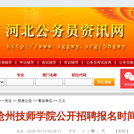
行测辅导
申论辅导
面试辅导
常识辅导
公务员考试咨询
公务员教
专业
部门名称
职位代码
考试提
>>
河北
>>
招考公告
>>
事业单位
>> 正文
沧州技师学院公开招聘报名时
大
中
发布：2026-06-23 09:58:17
字号：
小
|
|
【 打印 】