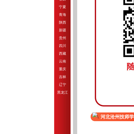
宁夏
青海
陕西
新疆
贵州
四川
西藏
云南
重庆
吉林
辽宁
黑龙江
河北沧州技师学