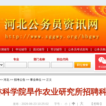
行测辅导
申论辅导
面试辅导
常识辅导
公务员考试咨询
公务员教
专业
部门名称
职位代码
考试提
>>
河北
>>
招考公告
>>
事业单位
>> 正文
林科学院旱作农业研究所招聘科
大
中
发布：2026-06-23 10:25:02
字号：
小
|
|
【 打印 】