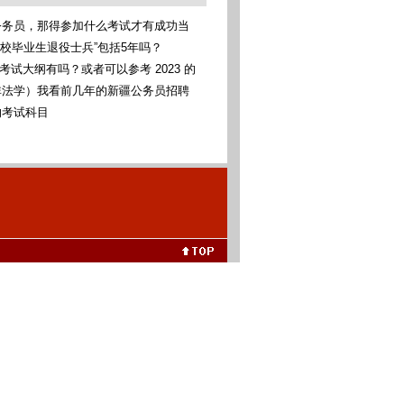
公务员，那得参加什么考试才有成功当
考统考
高校毕业生退役士兵”包括5年吗？
考考试大纲有吗？或者可以参考 2023 的
非法学）我看前几年的新疆公务员招聘
科法学类，我可以报考这些专业吗（本
的考试科目