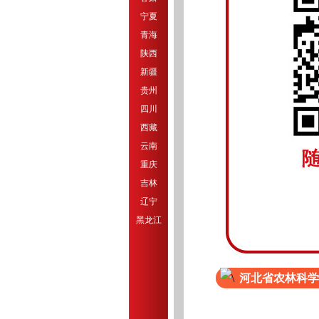
宁夏
青海
陕西
新疆
贵州
四川
西藏
云南
重庆
吉林
辽宁
黑龙江
河北省农林科学