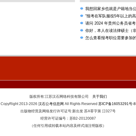
我想回家乡也就是户籍地当
选的机会，国考省考还是联
“报考在军队服役5年以上的
请问 2024 年贵州公务员省
考试大纲吗？
你好，本人在读法律硕士（
公告，里面有些专业要求本
怎么查看报考职位需要参加
人本科非法学专业）
版权所有:江苏汉石网络科技有限公司
关于我们
CopyRight 2013-2026
汉石公考信息网
All Rights Reserved
苏ICP备16053291号-8
出版物经营及网络发行许可证号:新出发 苏A零字第 江027号
经营许可证编号：苏B2-20120087
（任何引用或转载本站内容及样式须注明版权）