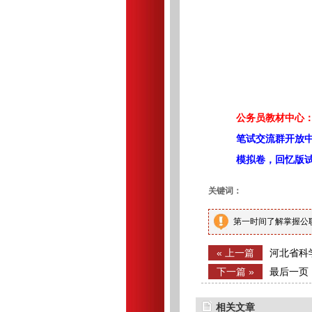
公务员教材中心：
笔试交流群开放
模拟卷，回忆版
关键词：
第一时间了解掌握公
« 上一篇
河北省科
名单公告
下一篇 »
最后一页
相关文章