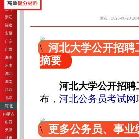
江苏
上海
浙江
发布：2026-06-23 10:4
福建
安徽
广东
河北大学公开招聘
广西
摘要
海南
河南
湖北
湖南
河北大学公开招聘
江西
布
，
河北公务员考试网
北京
河北
内蒙古
山西
更多公务员、事业
天津
甘肃