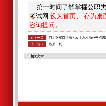
第一时间了解掌握公职类
考试网
设为首页
、
存为桌
咨询提问
。
« 上一篇
河北张家口沽源县农业农村局公开招聘
员拟聘用名单公示
下一篇 »
最后一页
相关文章