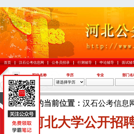
首页
汉石公考信息网
公务员招录
行测辅导
申论辅导
面试辅
职位名称
学历
专业
部门名
导航
您的当前位置：
汉石公考信息
河北大学公开招
国考
山东