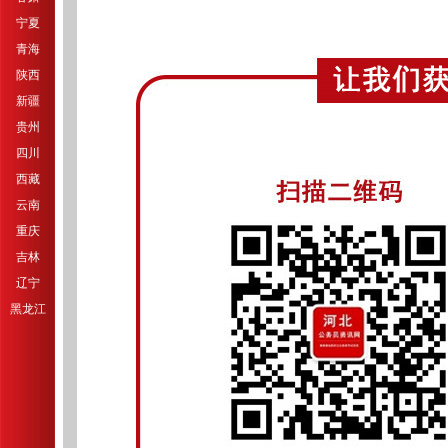
宁夏
青海
陕西
新疆
贵州
四川
西藏
云南
重庆
吉林
辽宁
黑龙江