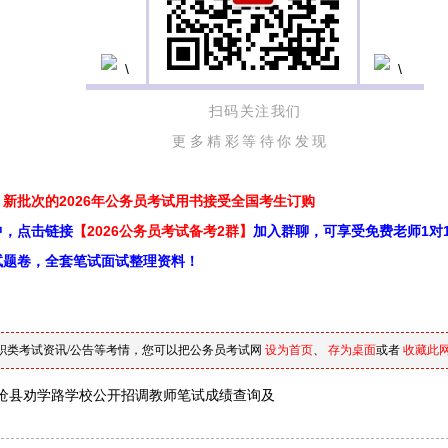
扫码关注我们
更多精彩等待你发现
新批次的2026年公务员考试用书接受全国考生订购
中，点击链接
【2026公务员考试备考2群】
加入群聊，可享受免费老师1对
试题卷，全套笔试面试整理资料！
职类考试资讯/公告等考情，您可以把公务员考试网
设为首页
、
存为桌面
或者
收藏此
沧县劝学路学校公开招调教师笔试成绩查询及
的通知