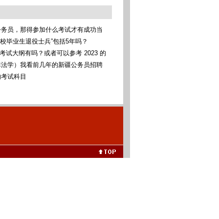
公务员，那得参加什么考试才有成功当
考统考
高校毕业生退役士兵”包括5年吗？
考考试大纲有吗？或者可以参考 2023 的
非法学）我看前几年的新疆公务员招聘
科法学类，我可以报考这些专业吗（本
的考试科目