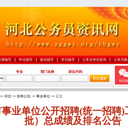
行测辅导
申论辅导
面试辅导
常识辅导
公务员考试咨询
公务员教
专业
部门名称
职位代码
考试提
>>
河北
>>
招考公告
>>
事业单位
>> 正文
事业单位公开招聘(统一招聘
批）总成绩及排名公告