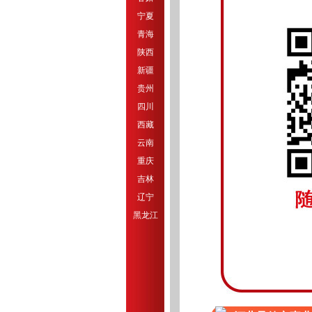
宁夏
青海
陕西
新疆
贵州
四川
西藏
云南
重庆
吉林
辽宁
黑龙江