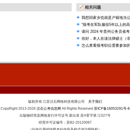
相关问题
我想回家乡也就是户籍地当
选的机会，国考省考还是联
“报考在军队服役5年以上的
请问 2024 年贵州公务员省
考试大纲吗？
你好，本人在读法律硕士（
公告，里面有些专业要求本
怎么查看报考职位需要参加
人本科非法学专业）
版权所有:江苏汉石网络科技有限公司
关于我们
CopyRight 2013-2026
汉石公考信息网
All Rights Reserved
苏ICP备16053291号-8
出版物经营及网络发行许可证号:新出发 苏A零字第 江027号
经营许可证编号：苏B2-20120087
（任何引用或转载本站内容及样式须注明版权）