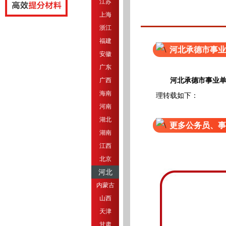
江苏
上海
浙江
福建
河北承德市事业
安徽
广东
河北承德市事业单
广西
海南
理转载如下：
河南
湖北
更多公务员、事
湖南
江西
北京
河北
内蒙古
山西
天津
甘肃