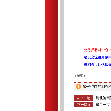
公务员教材中心：
笔试交流群开放
模拟卷，回忆版
关键词：
第一时间了解掌握公
« 上一篇
河北沧州
证件审核
下一篇 »
最后一页