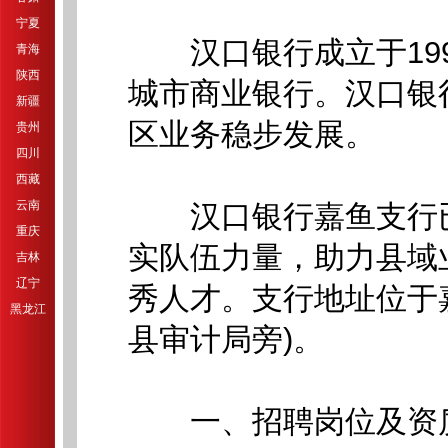
宁夏
汉口银行成立于199
青海
陕西
城市商业银行。汉口银行
新疆
区业务稳步发展。
贵州
四川
西藏
云南
汉口银行嘉鱼支行已于
重庆
实队伍力量，助力县域
吉林
辽宁
秀人才。支行地址位于嘉
黑龙江
县审计局旁)。
一、招聘岗位及资