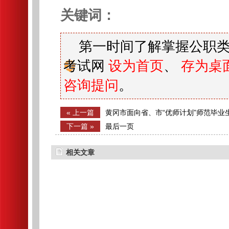
关键词：
第一时间了解掌握公职类
考试网
设为首页
、
存为桌
咨询提问
。
« 上一篇
黄冈市面向省、市“优师计划”师范毕业生
名教师的公告
下一篇 »
最后一页
相关文章