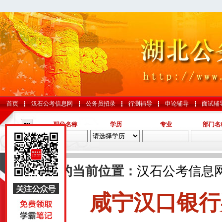
首页
汉石公考信息网
公务员招录
行测辅导
申论辅导
面试辅
职位名称
学历
专业
部门名
导航
您的当前位置：
汉石公考信息
咸宁汉口银行
国考
山东