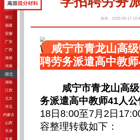
学招聘劳务派
江苏
上海
浙江
发布：2026-06-17 10:4
福建
安徽
广东
咸宁市青龙山高级
广西
聘劳务派遣高中教师
海南
河南
湖北
湖南
咸宁市青龙山高级
江西
务派遣高中教师41人公
北京
河北
18日8:00至7月2日17:0
内蒙古
山西
容整理转载如下：
天津
甘肃