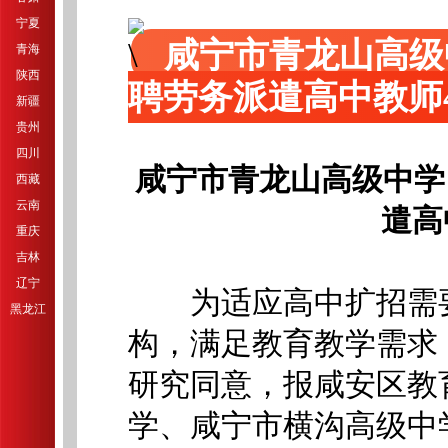
宁夏
咸宁市青龙山高级
青海
陕西
聘劳务派遣高中教师
新疆
贵州
四川
咸宁市青龙山高级中学
西藏
云南
遣高
重庆
吉林
辽宁
为适应高中扩招需要
黑龙江
构，满足教育教学需求
研究同意，报咸安区教
学、咸宁市横沟高级中