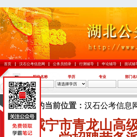
首页
汉石公考信息网
公务员招录
行测辅导
申论辅导
面试辅
职位名称
学历
专业
部门名
导航
您的当前位置：
汉石公考信息
咸宁市青龙山高
国考
山东