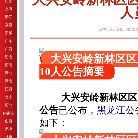
江苏
人
上海
浙江
福建
发布：2026-05-08 10:3
安徽
广东
广西
大兴安岭新林区区
海南
河南
10人公告摘要
湖北
湖南
江西
大兴安岭新林区区
北京
河北
公告
已公
布，
黑龙江公
内蒙古
如下：
山西
天津
甘肃