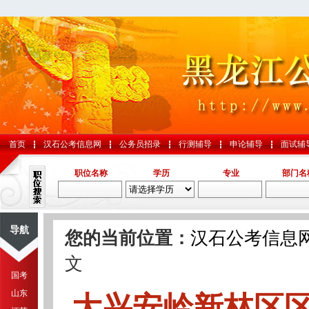
首页
汉石公考信息网
公务员招录
行测辅导
申论辅导
面试辅
职位名称
学历
专业
部门名
导航
您的当前位置：
汉石公考信息
文
国考
山东
大兴安岭新林区