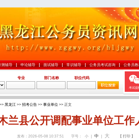
行测辅导
申论辅导
面试辅导
常识辅导
公务员考试咨询
公务员教
专业
部门名称
职位代码
考试提
>>
黑龙江
>>
招考公告
>>
事业单位
>> 正文
木兰县公开调配事业单位工作
大
中
发布：2026-05-08 10:37:51
字号：
小
|
|
【 打印 】