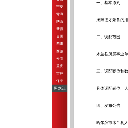
一、基本原则
宁夏
青海
按照德才兼备的用人
陕西
新疆
贵州
二、调配范围
四川
西藏
木兰县所属事业单位
云南
重庆
三、调配职位和数
吉林
辽宁
黑龙江
具体调配岗位、人数、
四、发布公告
哈尔滨市木兰县人