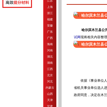
江苏
上海
浙江
哈尔滨木兰县
福建
安徽
哈尔滨木兰县公
广东
试网
现将相关内容整
广西
哈尔滨木兰县
海南
河南
湖北
湖南
江西
北京
依据《事业单位人事管
河北
省机关事业单位选人进
内蒙古
山西
政府同意，决定在木兰
天津
甘肃