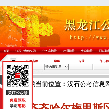
首页
汉石公考信息网
公务员招录
行测辅导
申论辅导
面试辅
职位名称
学历
专业
部门名
导航
您的当前位置：
汉石公考信息
文
国考
山东
齐齐哈尔梅里斯