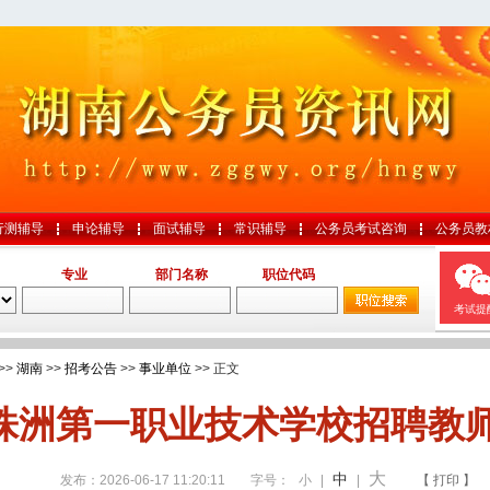
行测辅导
申论辅导
面试辅导
常识辅导
公务员考试咨询
公务员教
专业
部门名称
职位代码
考试提
>>
湖南
>>
招考公告
>>
事业单位
>> 正文
株洲第一职业技术学校招聘教师
大
中
发布：2026-06-17 11:20:11
字号：
小
|
|
【 打印 】