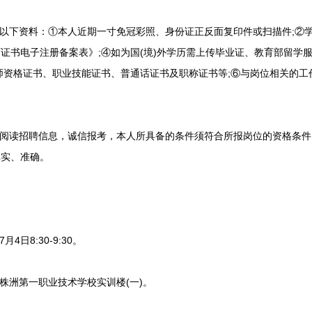
下资料：①本人近期一寸免冠彩照、身份证正反面复印件或扫描件;②学
证书电子注册备案表》;④如为国(境)外学历需上传毕业证、教育部留学
师资格证书、职业技能证书、普通话证书及职称证书等;⑥与岗位相关的工
阅读招聘信息，诚信报考，本人所具备的条件须符合所报岗位的资格条件
真实、准确。
日8:30-9:30。
洲第一职业技术学校实训楼(一)。