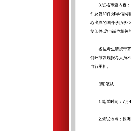
3.资格审查内容：①
件及复印件;④学信网
心出具的国外学历学位
复印件;⑦与岗位相关
各位考生请携带齐全
何环节发现报考人员
自行承担。
(四)笔试
1.笔试时间：7月4日上
2.笔试地点：株洲第