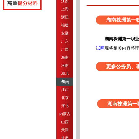
江苏
上海
浙江
湖南株洲第一
福建
安徽
湖南株洲第一职业
广东
试网
现将相关内容整
广西
海南
河南
更多公务员、
湖北
湖南
江西
北京
湖南株洲第一
河北
内蒙古
山西
天津
甘肃