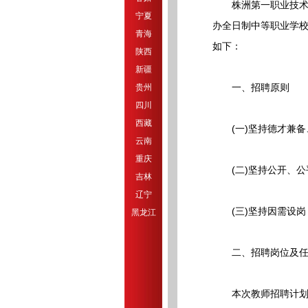
株洲第一职业技术学校
宁夏
办全日制中等职业学
青海
如下：
陕西
新疆
一、招聘原则
贵州
四川
西藏
(一)坚持德才兼备
云南
重庆
(二)坚持公开、公
吉林
辽宁
(三)坚持因需设岗
黑龙江
二、招聘岗位及任
本次教师招聘计划为1