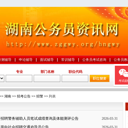
行测辅导
申论辅导
面试辅导
常识辅导
公务员考试咨询
公务员教
专业
部门名称
职位代码
考试提
>>
湖南
>>
招考公告
>>
招警
>> 列表
开招聘警务辅助人员笔试成绩查询及体能测评公告
2026-03-31
队面向社会招聘交通劝导员公告
2026-03-31