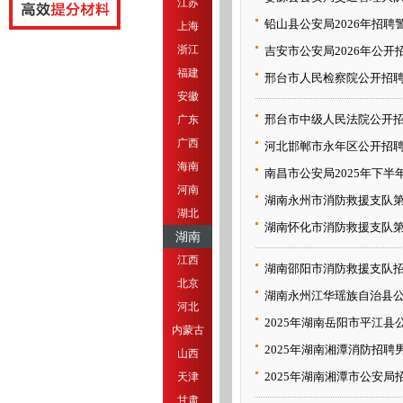
江苏
铅山县公安局2026年招聘
上海
浙江
吉安市公安局2026年公
福建
邢台市人民检察院公开招
安徽
邢台市中级人民法院公开
广东
广西
河北邯郸市永年区公开招
海南
南昌市公安局2025年下
河南
湖南永州市消防救援支队第
湖北
湖南怀化市消防救援支队第
湖南
江西
湖南邵阳市消防救援支队招
北京
湖南永州江华瑶族自治县公
河北
2025年湖南岳阳市平江县
内蒙古
2025年湖南湘潭消防招聘
山西
2025年湖南湘潭市公安局
天津
甘肃