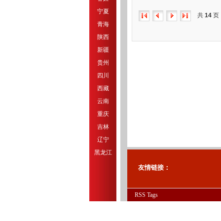
宁夏
共
14
页
青海
陕西
新疆
贵州
四川
西藏
云南
重庆
吉林
辽宁
黑龙江
友情链接：
RSS
Tags