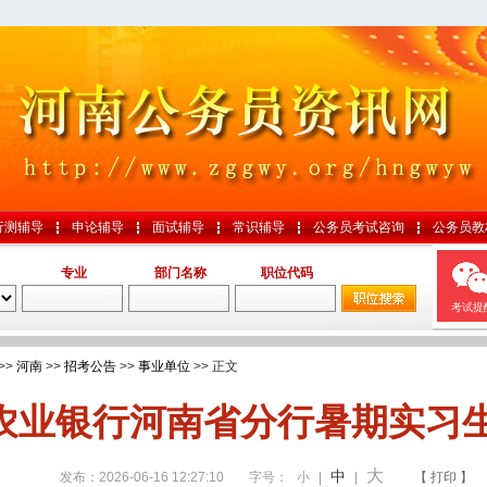
行测辅导
申论辅导
面试辅导
常识辅导
公务员考试咨询
公务员教
专业
部门名称
职位代码
考试提
>>
河南
>>
招考公告
>>
事业单位
>> 正文
农业银行河南省分行暑期实习
大
中
发布：2026-06-16 12:27:10
字号：
小
|
|
【 打印 】