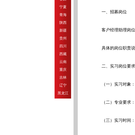
宁夏
一、招募岗位
青海
陕西
客户经理助理岗位。
新疆
贵州
四川
具体的岗位职责说明和要求
西藏
云南
二、实习岗位要
重庆
吉林
（一）实习对象：2
辽宁
黑龙江
（二）专业要求：
（三）实习时间：实习