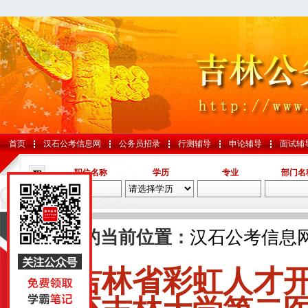
首页
汉石公考信息网
公务员招录
行测辅导
申论辅导
面试辅
职位名称
学历
专业
部门名
导航
您的当前位置：
汉石公考信息
吉林省彩虹人才
国考
山东