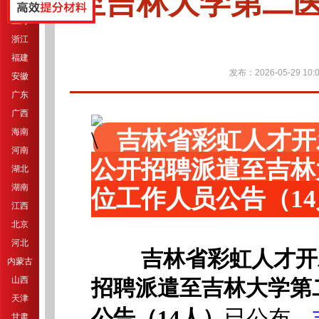
至吉林大学第二
江苏
上海
浙江
福建
发布：2026-05-29 10:0
安徽
广东
广西
海南
吉林省彩虹人才开
河南
公开招聘派遣至吉林
湖北
湖南
位工作人员公告（1
江西
北京
河北
吉林省彩虹人才开
内蒙古
山西
招聘派遣至吉林大学第
天津
公告（14人）
已公布，
甘肃