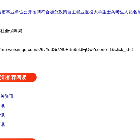
延吉市事业单位公开招聘符合加分政策自主就业退役大学生士兵考生人员名
社会保障局
eixin.qq.com/s/6vYq3Si7Al0PBn9nldFjOw?scene=1&click_id=1
资讯推荐阅读
相关资讯
资讯
资讯
快讯