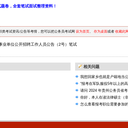
试题卷，全套笔试面试整理资料！
职类考试资讯/公告等考情，您可以把公务员考试网
设为首页
、
存为桌面
或者
收藏此
事业单位公开招聘工作人员公告（2号）笔试
和资格复审通知
相关问题
我想回家乡也就是户籍地当
选的机会，国考省考还是联
“报考在军队服役5年以上的
请问 2024 年贵州公务员省
考试大纲吗？
你好，本人在读法律硕士（
公告，里面有些专业要求本
怎么查看报考职位需要参加
人本科非法学专业）