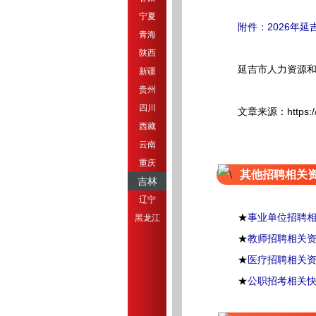
宁夏
附件：2026年
青海
陕西
延吉市人力资源和
新疆
贵州
四川
文章来源：https://mp.w
西藏
云南
重庆
其他招聘相关
吉林
辽宁
★
事业单位招聘
黑龙江
★
教师招聘相关
★
医疗招聘相关
★
公职招考相关