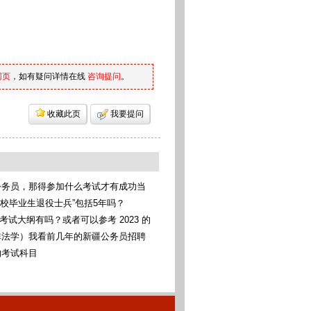
网页
，如有疑问详情在线
咨询提问
。
收藏此页
我要提问
公务员，那得参加什么考试才有成功当
考统考
高校毕业生退役士兵”包括5年吗？
考考试大纲有吗？或者可以参考 2023 的
非法学）我看前几年的新疆公务员招聘
科法学类，我可以报考这些专业吗（本
的考试科目