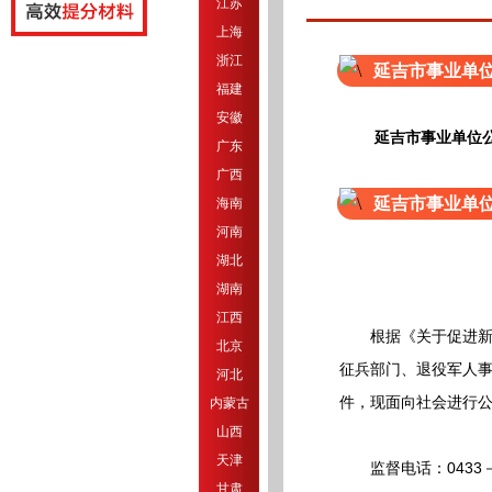
江苏
上海
浙江
延吉市事业单
福建
安徽
延吉市事业单位
广东
广西
延吉市事业单
海南
河南
湖北
湖南
江西
根据《关于促进新时代
北京
征兵部门、退役军人事
河北
件，现面向社会进行
内蒙古
山西
天津
监督电话：0433－
甘肃