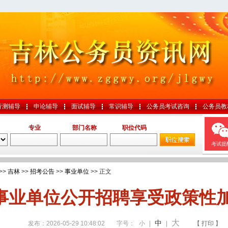
行测辅导
申论辅导
面试辅导
常识辅导
公务员考试咨询
公务员教
专业
部门名称
职位代码
考试提
>>
吉林
>>
招考公告
>>
事业单位
>> 正文
事业单位公开招聘享受政策性
大
中
发布：2026-05-29 10:48:02
字号：
小
|
|
【 打印 】